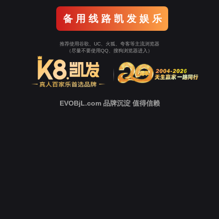
备 用 线 路 凯 发 娱 乐
推荐使用谷歌、UC、火狐、夸客等主流浏览器
（尽量不要使用QQ、搜狗浏览器进入）
EVOBjL.com 品牌沉淀 值得信赖